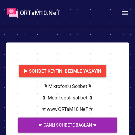
ORTaM10.NeT
SOHBET KEYFINI BIZIMLE YAŞAYIN
🎙️ Mikrofonlu Sohbet 🎙️
📱 Mobil sesli sohbet 📱
☆www.ORTaM10.NeT☆
☛ CANLI SOHBETE BAĞLAN ☚