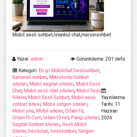
Mobil sesli sohbet,İstanbul chat,mersinsohbet
Yazar:
admin
Görüntüleme: 201 defa
Kategori:
En iyi Mobilchat Seslisohbet
,
Kameralı sohbet
,
Mikrofonlu Sohbet
siteleri
,
Mobil segital siteleri
,
Mobil Sesli
Chat
,
Mobil sesli chat siteleri
,
Mobil Sesli
Siteler
,
Mobil Sesli Sohbet
,
Mobil sesli
Yayınlanma
sohbet sitesi
,
Mobil setgon siteleri
,
Tarihi: 11
Mobil site
,
Mobil siteler
,
Ortam10
,
Haziran
Ortam10.Com
,
ortam10.net
,
Pangi siteleri
,
2026
Segital Sohbet siteleri
,
Sesli Mobil
Siteler
,
Seslichat
,
Seslisohbet
,
Setgon