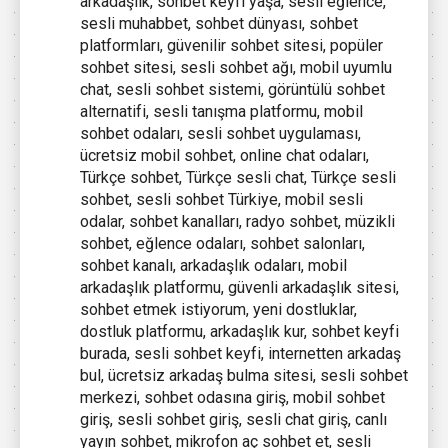
arkadaşlık, sohbet keyfi yaşa, sesli eğlence,
sesli muhabbet, sohbet dünyası, sohbet
platformları, güvenilir sohbet sitesi, popüler
sohbet sitesi, sesli sohbet ağı, mobil uyumlu
chat, sesli sohbet sistemi, görüntülü sohbet
alternatifi, sesli tanışma platformu, mobil
sohbet odaları, sesli sohbet uygulaması,
ücretsiz mobil sohbet, online chat odaları,
Türkçe sohbet, Türkçe sesli chat, Türkçe sesli
sohbet, sesli sohbet Türkiye, mobil sesli
odalar, sohbet kanalları, radyo sohbet, müzikli
sohbet, eğlence odaları, sohbet salonları,
sohbet kanalı, arkadaşlık odaları, mobil
arkadaşlık platformu, güvenli arkadaşlık sitesi,
sohbet etmek istiyorum, yeni dostluklar,
dostluk platformu, arkadaşlık kur, sohbet keyfi
burada, sesli sohbet keyfi, internetten arkadaş
bul, ücretsiz arkadaş bulma sitesi, sesli sohbet
merkezi, sohbet odasına giriş, mobil sohbet
giriş, sesli sohbet giriş, sesli chat giriş, canlı
yayın sohbet, mikrofon aç sohbet et, sesli