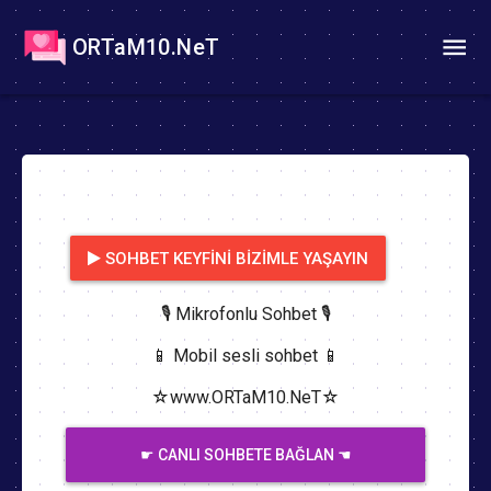
ORTaM10.NeT
SOHBET KEYFINI BIZIMLE YAŞAYIN
🎙️ Mikrofonlu Sohbet 🎙️
📱 Mobil sesli sohbet 📱
☆www.ORTaM10.NeT☆
☛ CANLI SOHBETE BAĞLAN ☚