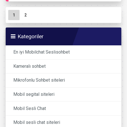
Sayfa gezinme
Geçerli Sayfa
Sayfa
1
2
Kategoriler
En iyi Mobilchat Seslisohbet
Kameralı sohbet
Mikrofonlu Sohbet siteleri
Mobil segital siteleri
Mobil Sesli Chat
Mobil sesli chat siteleri