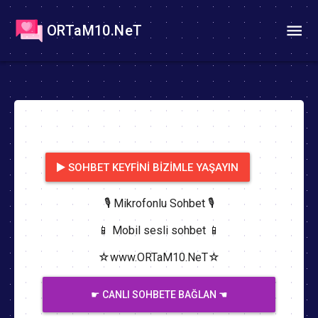
ORTaM10.NeT
SOHBET KEYFINI BIZIMLE YAŞAYIN
🎙️ Mikrofonlu Sohbet 🎙️
📱 Mobil sesli sohbet 📱
☆www.ORTaM10.NeT☆
☛ CANLI SOHBETE BAĞLAN ☚