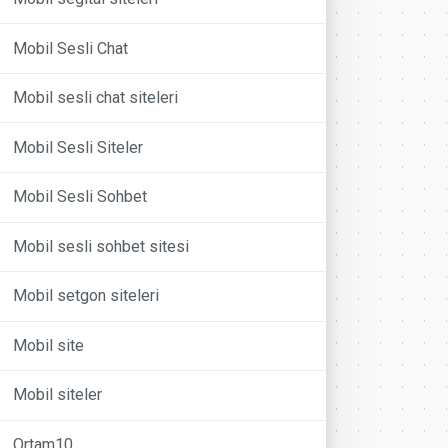
Mobil Sesli Chat
Mobil sesli chat siteleri
Mobil Sesli Siteler
Mobil Sesli Sohbet
Mobil sesli sohbet sitesi
Mobil setgon siteleri
Mobil site
Mobil siteler
Ortam10