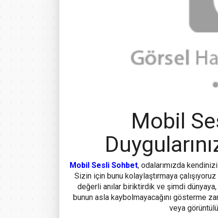
Mobil Ses
Duygularını
Mobil Sesli Sohbet
, odalarımızda kendinizi
Sizin için bunu kolaylaştırmaya çalışıyoruz
değerli anılar biriktirdik ve şimdi dünyaya
bunun asla kaybolmayacağını gösterme zama
veya görüntülü