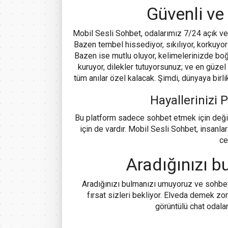
Güvenli ve
Mobil Sesli Sohbet, odalarımız 7/24 açık ve
Bazen tembel hissediyor, sıkılıyor, korkuyor
Bazen ise mutlu oluyor, kelimelerinizde boğ
kuruyor, dilekler tutuyorsunuz; ve en güzel
tüm anılar özel kalacak. Şimdi, dünyaya bir
Hayallerinizi 
Bu platform sadece sohbet etmek için değil,
için de vardır. Mobil Sesli Sohbet, insanla
ce
Aradığınızı 
Aradığınızı bulmanızı umuyoruz ve sohbet
fırsat sizleri bekliyor. Elveda demek zo
görüntülü chat odala