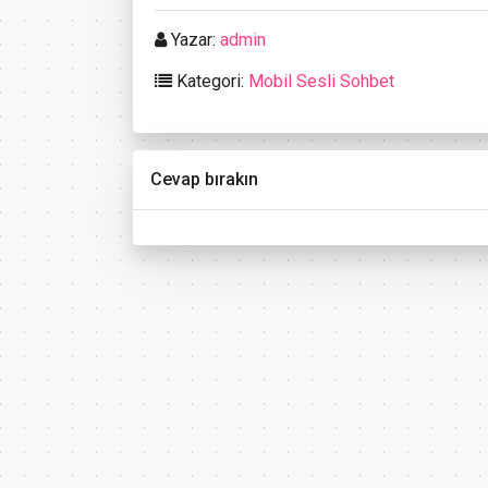
Yazar:
admin
Kategori:
Mobil Sesli Sohbet
Cevap bırakın