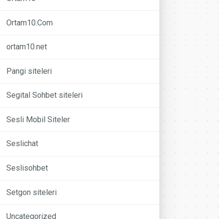
Ortam10.Com
ortam10.net
Pangi siteleri
Segital Sohbet siteleri
Sesli Mobil Siteler
Seslichat
Seslisohbet
Setgon siteleri
Uncategorized