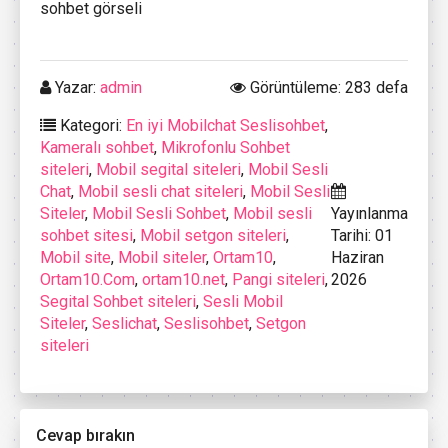
Yazar:
admin
Görüntüleme: 283 defa
Kategori:
En iyi Mobilchat Seslisohbet
,
Kameralı sohbet
,
Mikrofonlu Sohbet
siteleri
,
Mobil segital siteleri
,
Mobil Sesli
Chat
,
Mobil sesli chat siteleri
,
Mobil Sesli
Siteler
,
Mobil Sesli Sohbet
,
Mobil sesli
Yayınlanma
sohbet sitesi
,
Mobil setgon siteleri
,
Tarihi: 01
Mobil site
,
Mobil siteler
,
Ortam10
,
Haziran
Ortam10.Com
,
ortam10.net
,
Pangi siteleri
,
2026
Segital Sohbet siteleri
,
Sesli Mobil
Siteler
,
Seslichat
,
Seslisohbet
,
Setgon
siteleri
Cevap bırakın