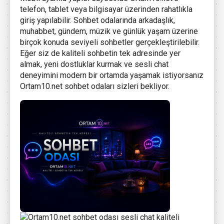
telefon, tablet veya bilgisayar üzerinden rahatlıkla
giriş yapılabilir. Sohbet odalarında arkadaşlık,
muhabbet, gündem, müzik ve günlük yaşam üzerine
birçok konuda seviyeli sohbetler gerçekleştirilebilir.
Eğer siz de kaliteli sohbetin tek adresinde yer
almak, yeni dostluklar kurmak ve sesli chat
deneyimini modern bir ortamda yaşamak istiyorsanız
Ortam10.net sohbet odaları sizleri bekliyor.