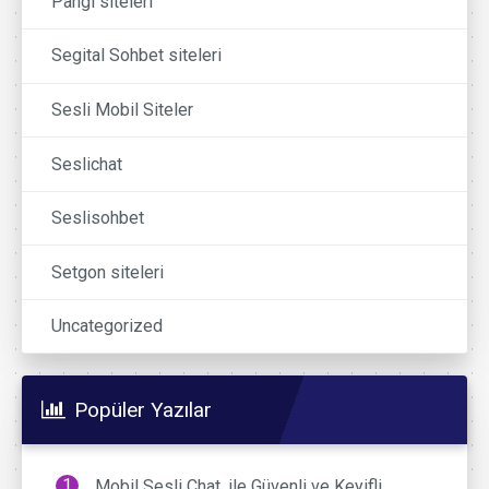
Pangi siteleri
Segital Sohbet siteleri
Sesli Mobil Siteler
Seslichat
Seslisohbet
Setgon siteleri
Uncategorized
Popüler Yazılar
Mobil Sesli Chat, ile Güvenli ve Keyifli