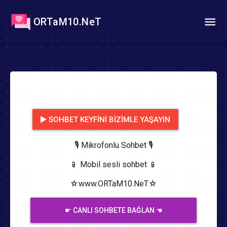
ORTaM10.NeT
SOHBET KEYFINI BIZIMLE YAŞAYIN
🎙️ Mikrofonlu Sohbet 🎙️
📱 Mobil sesli sohbet 📱
☆www.ORTaM10.NeT☆
☛ CANLI SOHBETE BAĞLAN ☚