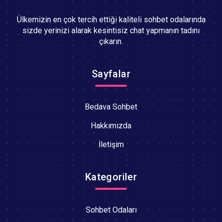
Ülkemizin en çok tercih ettiği kaliteli sohbet odalarında
sizde yerinizi alarak kesintisiz chat yapmanın tadını
çıkarın.
Sayfalar
Bedava Sohbet
Hakkımızda
İletişim
Kategoriler
Sohbet Odaları