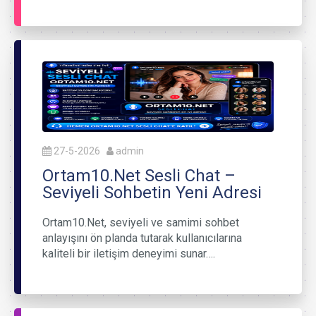
27-5-2026
admin
Ortam10.Net Sesli Chat –
Seviyeli Sohbetin Yeni Adresi
Ortam10.Net, seviyeli ve samimi sohbet
anlayışını ön planda tutarak kullanıcılarına
kaliteli bir iletişim deneyimi sunar….