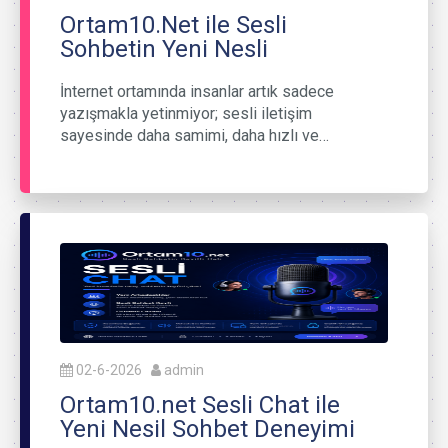
Ortam10.Net ile Sesli
Sohbetin Yeni Nesli
İnternet ortamında insanlar artık sadece
yazışmakla yetinmiyor; sesli iletişim
sayesinde daha samimi, daha hızlı ve…
02-6-2026
admin
Ortam10.net Sesli Chat ile
Yeni Nesil Sohbet Deneyimi