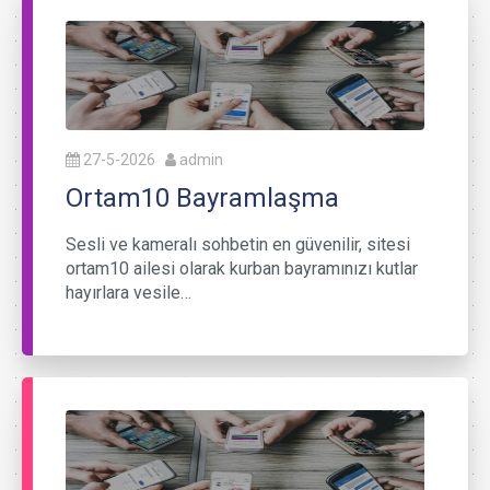
27-5-2026
admin
Ortam10 Bayramlaşma
Sesli ve kameralı sohbetin en güvenilir, sitesi
ortam10 ailesi olarak kurban bayramınızı kutlar
hayırlara vesile…