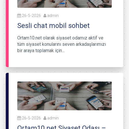
26-5-2026
admin
Sesli chat mobil sohbet
Ortam10.net olarak siyaset odamız aktif ve
tüm siyaset konularını seven arkadaşlarımızı
bir araya toplamak için…
26-5-2026
admin
Ortam10.net Siyaset Odası –