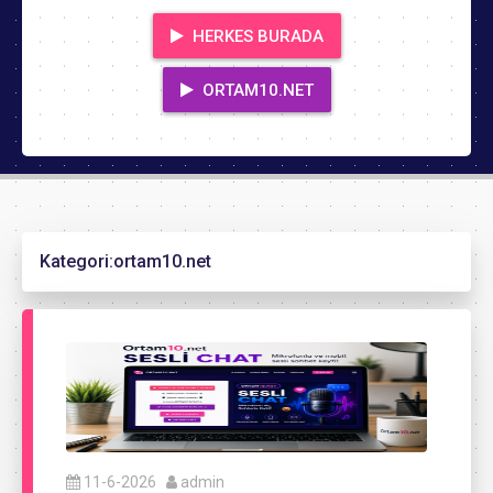
HERKES BURADA
ORTAM10.NET
Kategori:
ortam10.net
11-6-2026
admin