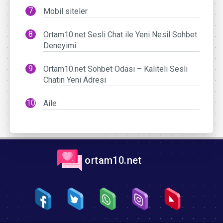
Mobil siteler
Ortam10.net Sesli Chat ile Yeni Nesil Sohbet
Deneyimi
Ortam10.net Sohbet Odası – Kaliteli Sesli
Chatin Yeni Adresi
Aile
ortam10.net