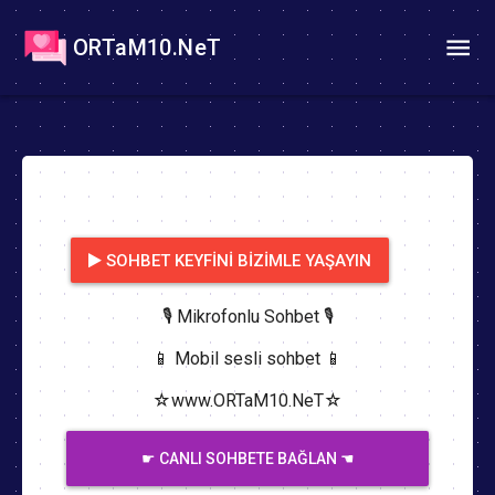
ORTaM10.NeT
SOHBET KEYFINI BIZIMLE YAŞAYIN
🎙️ Mikrofonlu Sohbet 🎙️
📱 Mobil sesli sohbet 📱
☆www.ORTaM10.NeT☆
☛ CANLI SOHBETE BAĞLAN ☚