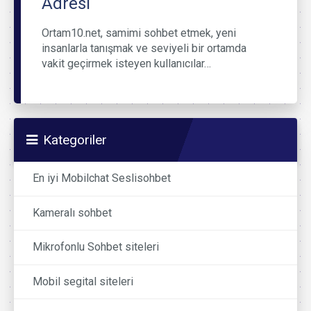
Adresi
Ortam10.net, samimi sohbet etmek, yeni
insanlarla tanışmak ve seviyeli bir ortamda
vakit geçirmek isteyen kullanıcılar…
Kategoriler
En iyi Mobilchat Seslisohbet
Kameralı sohbet
Mikrofonlu Sohbet siteleri
Mobil segital siteleri