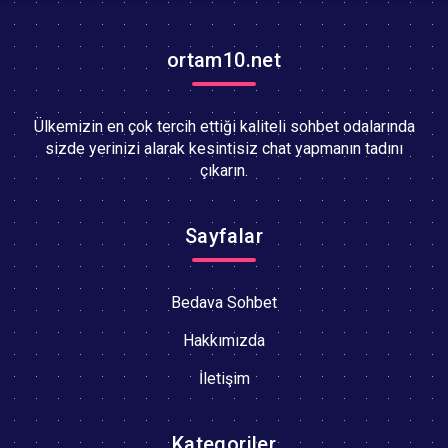
ortam10.net
Ülkemizin en çok tercih ettiği kaliteli sohbet odalarında
sizde yerinizi alarak kesintisiz chat yapmanın tadını
çıkarın.
Sayfalar
Bedava Sohbet
Hakkımızda
İletişim
Kategoriler