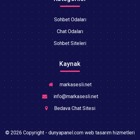
Sohbet Odaları
Chat Odaları
Sohbet Siteleri
Kaynak
markasesli.net
info@markasesli.net
Bedava Chat Sitesi
© 2026 Copyright - dunyapanel.com web tasarım hizmetleri