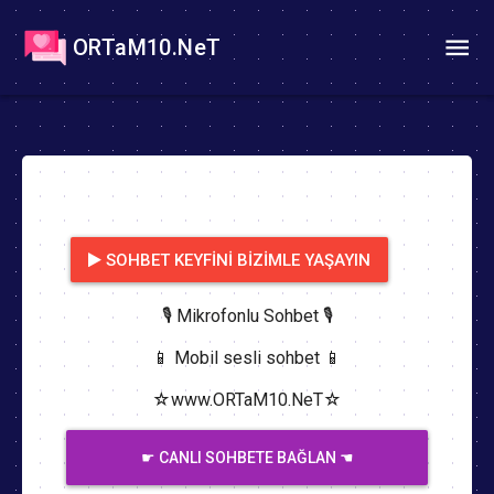
ORTaM10.NeT
SOHBET KEYFINI BIZIMLE YAŞAYIN
🎙️ Mikrofonlu Sohbet 🎙️
📱 Mobil sesli sohbet 📱
☆www.ORTaM10.NeT☆
☛ CANLI SOHBETE BAĞLAN ☚