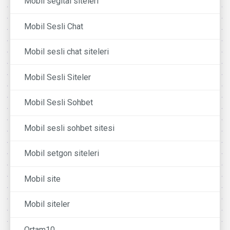
Mobil segital siteleri
Mobil Sesli Chat
Mobil sesli chat siteleri
Mobil Sesli Siteler
Mobil Sesli Sohbet
Mobil sesli sohbet sitesi
Mobil setgon siteleri
Mobil site
Mobil siteler
Ortam10