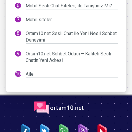
Mobil Sesli Chat Siteleri, ile Tanıştınız Mı?
Mobil siteler
Ortam10.net Sesli Chat ile Yeni Nesil Sohbet
Deneyimi
Ortam10.net Sohbet Odası – Kaliteli Sesli
Chatin Yeni Adresi
Aile
ortam10.net