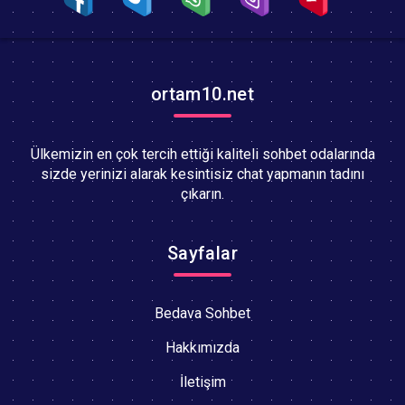
ortam10.net
Ülkemizin en çok tercih ettiği kaliteli sohbet odalarında
sizde yerinizi alarak kesintisiz chat yapmanın tadını
çıkarın.
Sayfalar
Bedava Sohbet
Hakkımızda
İletişim