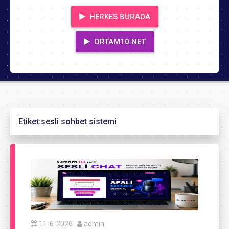
HERKES BURADA
ORTAM10.NET
Etiket:
sesli sohbet sistemi
11-6-2026
admin