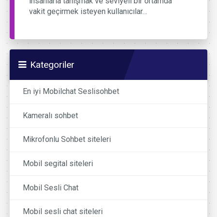
insanlarla tanışmak ve seviyeli bir ortamda
vakit geçirmek isteyen kullanıcılar…
Kategoriler
En iyi Mobilchat Seslisohbet
Kameralı sohbet
Mikrofonlu Sohbet siteleri
Mobil segital siteleri
Mobil Sesli Chat
Mobil sesli chat siteleri