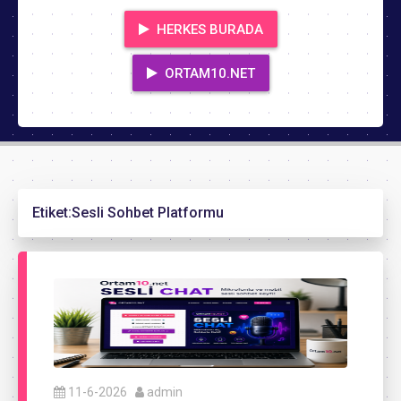
HERKES BURADA
ORTAM10.NET
Etiket:
Sesli Sohbet Platformu
11-6-2026
admin