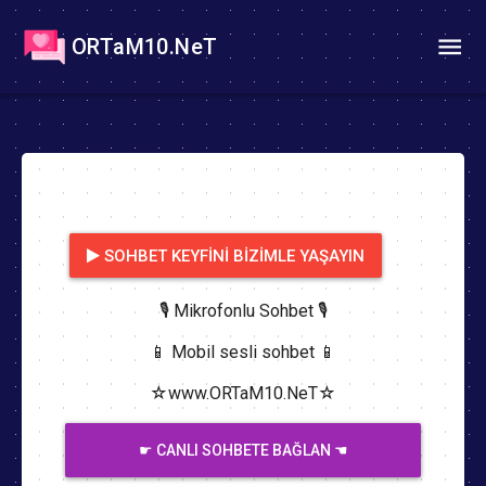
ORTaM10.NeT
SOHBET KEYFINI BIZIMLE YAŞAYIN
🎙️ Mikrofonlu Sohbet 🎙️
📱 Mobil sesli sohbet 📱
☆www.ORTaM10.NeT☆
☛ CANLI SOHBETE BAĞLAN ☚