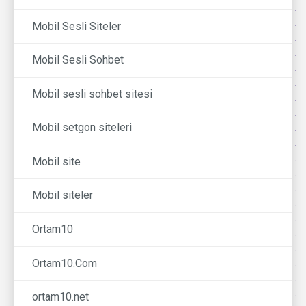
Mobil Sesli Siteler
Mobil Sesli Sohbet
Mobil sesli sohbet sitesi
Mobil setgon siteleri
Mobil site
Mobil siteler
Ortam10
Ortam10.Com
ortam10.net