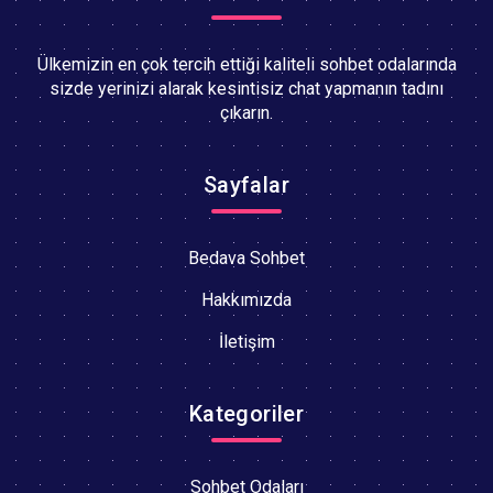
Ülkemizin en çok tercih ettiği kaliteli sohbet odalarında
sizde yerinizi alarak kesintisiz chat yapmanın tadını
çıkarın.
Sayfalar
Bedava Sohbet
Hakkımızda
İletişim
Kategoriler
Sohbet Odaları