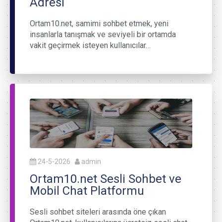
Adresi
Ortam10.net, samimi sohbet etmek, yeni
insanlarla tanışmak ve seviyeli bir ortamda
vakit geçirmek isteyen kullanıcılar…
24-5-2026
admin
Ortam10.net Sesli Sohbet ve
Mobil Chat Platformu
Sesli sohbet siteleri arasında öne çıkan