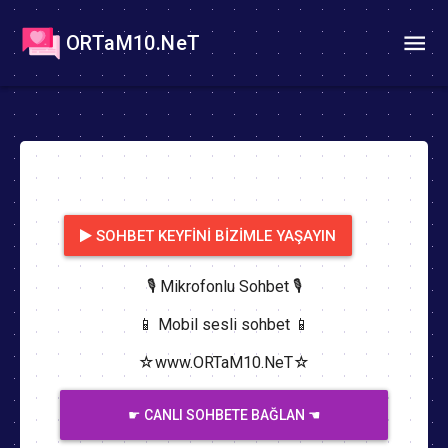
ORTaM10.NeT
SOHBET KEYFINI BIZIMLE YAŞAYIN
🎙️ Mikrofonlu Sohbet 🎙️
📱 Mobil sesli sohbet 📱
☆www.ORTaM10.NeT☆
☛ CANLI SOHBETE BAĞLAN ☚