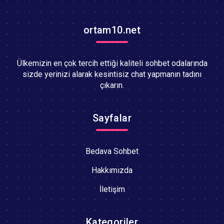
ortam10.net
Ülkemizin en çok tercih ettiği kaliteli sohbet odalarında
sizde yerinizi alarak kesintisiz chat yapmanın tadını
çıkarın.
Sayfalar
Bedava Sohbet
Hakkımızda
İletişim
Kategoriler