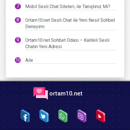
Mobil Sesli Chat Siteleri, ile Tanıştınız Mı?
Ortam10.net Sesli Chat ile Yeni Nesil Sohbet
Deneyimi
Ortam10.net Sohbet Odası – Kaliteli Sesli
Chatin Yeni Adresi
Aile
ortam10.net