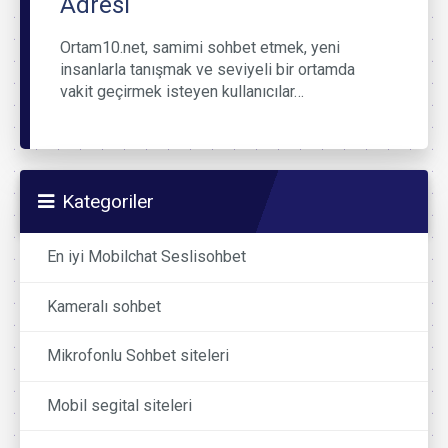
Adresi
Ortam10.net, samimi sohbet etmek, yeni
insanlarla tanışmak ve seviyeli bir ortamda
vakit geçirmek isteyen kullanıcılar…
Kategoriler
En iyi Mobilchat Seslisohbet
Kameralı sohbet
Mikrofonlu Sohbet siteleri
Mobil segital siteleri