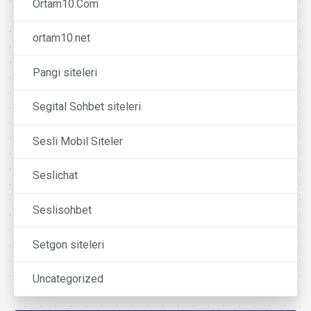
Ortam10.Com
ortam10.net
Pangi siteleri
Segital Sohbet siteleri
Sesli Mobil Siteler
Seslichat
Seslisohbet
Setgon siteleri
Uncategorized