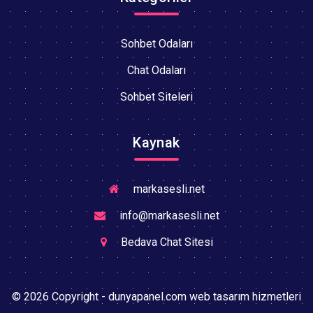
Sohbet Odaları
Chat Odaları
Sohbet Siteleri
Kaynak
markasesli.net
info@markasesli.net
Bedava Chat Sitesi
© 2026 Copyright - dunyapanel.com web tasarım hizmetleri