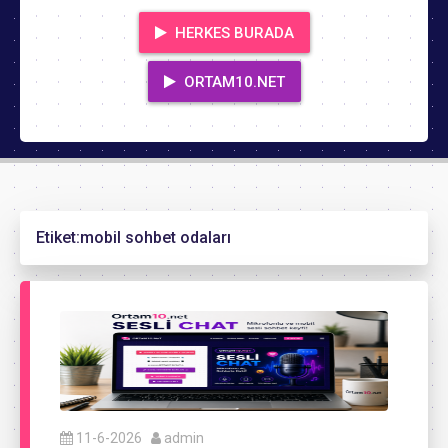
HERKES BURADA
ORTAM10.NET
Etiket:
mobil sohbet odaları
11-6-2026
admin