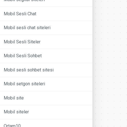
Mobil Sesli Chat
Mobil sesli chat siteleri
Mobil Sesli Siteler
Mobil Sesli Sohbet
Mobil sesli sohbet sitesi
Mobil setgon siteleri
Mobil site
Mobil siteler
Ortam10