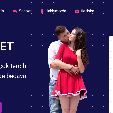
(current)
fa
Sohbet
Hakkımızda
İletişim
ET
çok tercih
zde bedava