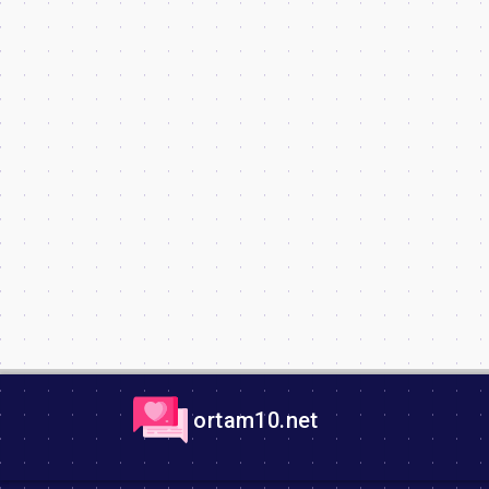
ortam10.net