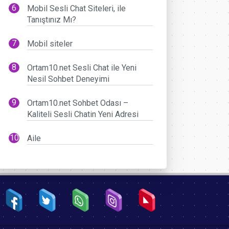
Mobil Sesli Chat Siteleri, ile
Tanıştınız Mı?
Mobil siteler
Ortam10.net Sesli Chat ile Yeni
Nesil Sohbet Deneyimi
Ortam10.net Sohbet Odası –
Kaliteli Sesli Chatin Yeni Adresi
Aile