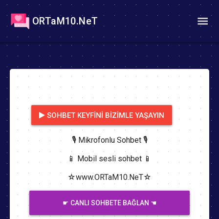
ORTaM10.NeT
SOHBET KEYFINI BIZIMLE YAŞAYIN
🎙️ Mikrofonlu Sohbet 🎙️
📱 Mobil sesli sohbet 📱
☆www.ORTaM10.NeT☆
☛ CANLI SOHBETE BAĞLAN ☚