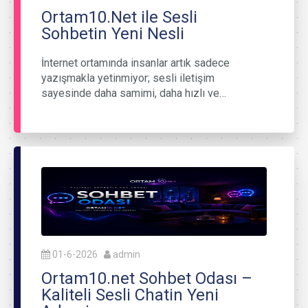
Ortam10.Net ile Sesli
Sohbetin Yeni Nesli
İnternet ortamında insanlar artık sadece
yazışmakla yetinmiyor; sesli iletişim
sayesinde daha samimi, daha hızlı ve…
01-6-2026
admin
Ortam10.net Sohbet Odası –
Kaliteli Sesli Chatin Yeni