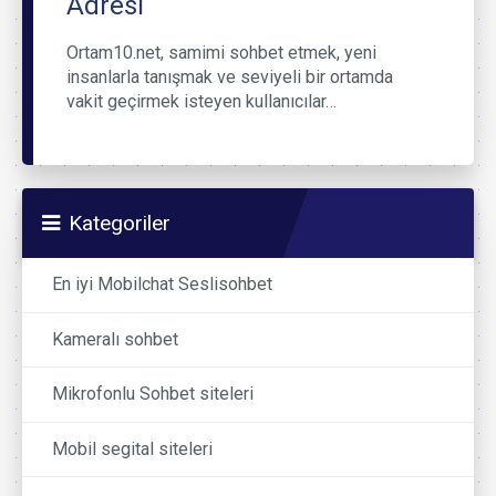
Adresi
Ortam10.net, samimi sohbet etmek, yeni
insanlarla tanışmak ve seviyeli bir ortamda
vakit geçirmek isteyen kullanıcılar…
Kategoriler
En iyi Mobilchat Seslisohbet
Kameralı sohbet
Mikrofonlu Sohbet siteleri
Mobil segital siteleri