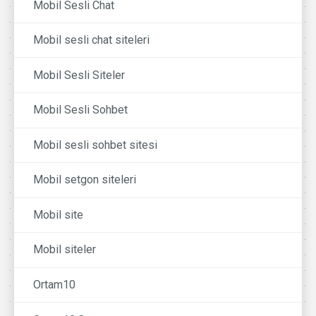
Mobil Sesli Chat
Mobil sesli chat siteleri
Mobil Sesli Siteler
Mobil Sesli Sohbet
Mobil sesli sohbet sitesi
Mobil setgon siteleri
Mobil site
Mobil siteler
Ortam10