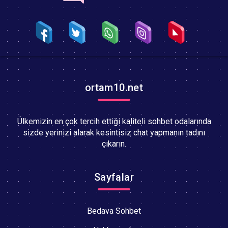
ortam10.net
Ülkemizin en çok tercih ettiği kaliteli sohbet odalarında
sizde yerinizi alarak kesintisiz chat yapmanın tadını
çıkarın.
Sayfalar
Bedava Sohbet