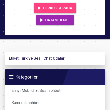
HERKES BURADA
ORTAM10.NET
Etiket:
Türkiye Sesli Chat Odalar
Kategoriler
En iyi Mobilchat Seslisohbet
Kameralı sohbet