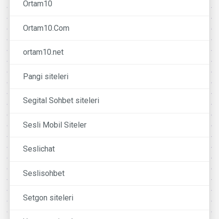
Ortam10
Ortam10.Com
ortam10.net
Pangi siteleri
Segital Sohbet siteleri
Sesli Mobil Siteler
Seslichat
Seslisohbet
Setgon siteleri