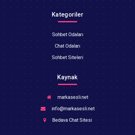
Kategoriler
Sohbet Odaları
Chat Odaları
Sohbet Siteleri
Kaynak
markasesli.net
info@markasesli.net
Bedava Chat Sitesi