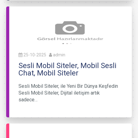
25-10-2025
admin
Sesli Mobil Siteler, Mobil Sesli
Chat, Mobil Siteler
Sesli Mobil Siteler, ile Yeni Bir Dünya Keşfedin
Sesli Mobil Siteler, Dijital iletişim artık
sadece…