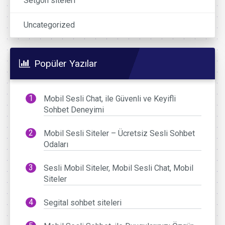
Setgon siteleri
Uncategorized
Popüler Yazılar
Mobil Sesli Chat, ile Güvenli ve Keyifli
Sohbet Deneyimi
Mobil Sesli Siteler – Ücretsiz Sesli Sohbet
Odaları
Sesli Mobil Siteler, Mobil Sesli Chat, Mobil
Siteler
Segital sohbet siteleri