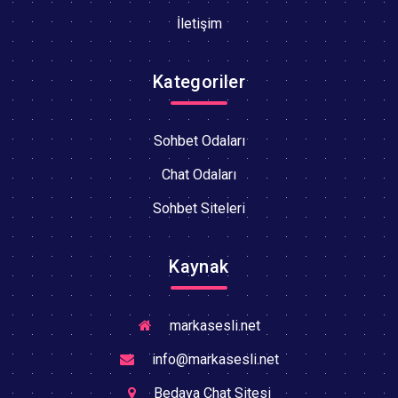
İletişim
Kategoriler
Sohbet Odaları
Chat Odaları
Sohbet Siteleri
Kaynak
markasesli.net
info@markasesli.net
Bedava Chat Sitesi