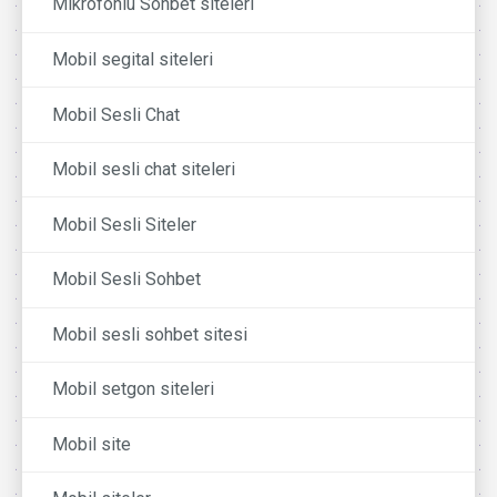
Mikrofonlu Sohbet siteleri
Mobil segital siteleri
Mobil Sesli Chat
Mobil sesli chat siteleri
Mobil Sesli Siteler
Mobil Sesli Sohbet
Mobil sesli sohbet sitesi
Mobil setgon siteleri
Mobil site