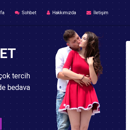
(current)
fa
Sohbet
Hakkımızda
İletişim
ET
çok tercih
zde bedava