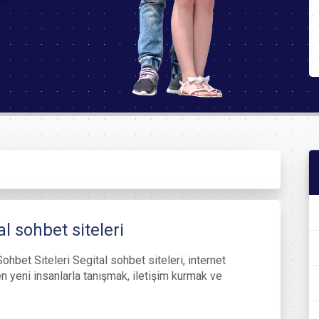
al sohbet siteleri
Sohbet Siteleri Segital sohbet siteleri, internet
n yeni insanlarla tanışmak, iletişim kurmak ve