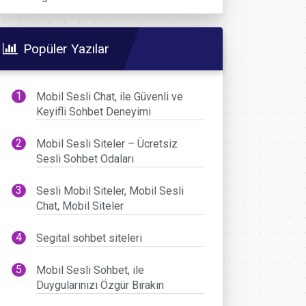
Popüler Yazılar
Mobil Sesli Chat, ile Güvenli ve
Keyifli Sohbet Deneyimi
Mobil Sesli Siteler – Ücretsiz
Sesli Sohbet Odaları
Sesli Mobil Siteler, Mobil Sesli
Chat, Mobil Siteler
Segital sohbet siteleri
Mobil Sesli Sohbet, ile
Duygularınızı Özgür Bırakın