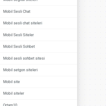
Mobil Sesli Chat
Mobil sesli chat siteleri
Mobil Sesli Siteler
Mobil Sesli Sohbet
Mobil sesli sohbet sitesi
Mobil setgon siteleri
Mobil site
Mobil siteler
Ortam10