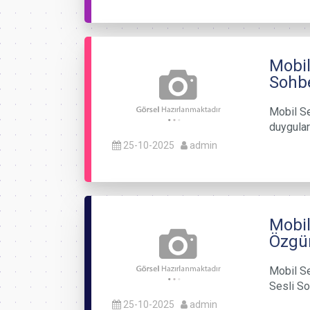
Mobil
Sohb
Mobil Se
duygular
25-10-2025
admin
Mobil
Özgür
Mobil Se
Sesli So
25-10-2025
admin