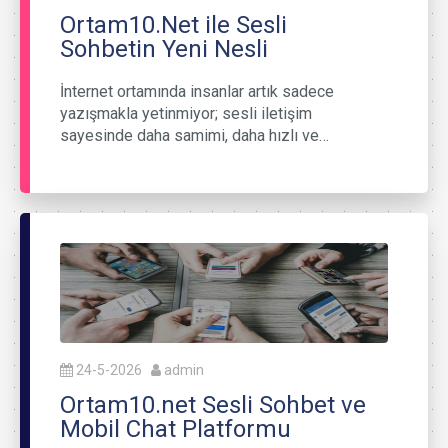
Ortam10.Net ile Sesli
Sohbetin Yeni Nesli
İnternet ortamında insanlar artık sadece
yazışmakla yetinmiyor; sesli iletişim
sayesinde daha samimi, daha hızlı ve…
24-5-2026
admin
Ortam10.net Sesli Sohbet ve
Mobil Chat Platformu