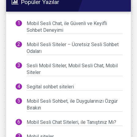
Popüler Yazılar
Mobil Sesli Chat, ile Güvenli ve Keyifli
Sohbet Deneyimi
Mobil Sesli Siteler – Ücretsiz Sesli Sohbet
Odaları
Sesli Mobil Siteler, Mobil Sesli Chat, Mobil
Siteler
Segital sohbet siteleri
Mobil Sesli Sohbet, ile Duygularınızı Özgür
Bırakın
Mobil Sesli Chat Siteleri, ile Tanıştınız Mı?
Mobil siteler