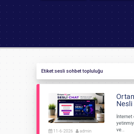
Etiket:
sesli sohbet topluluğu
Ortam
Nesli
İnternet
yetinmiy
ve…
11-6-2026
admin