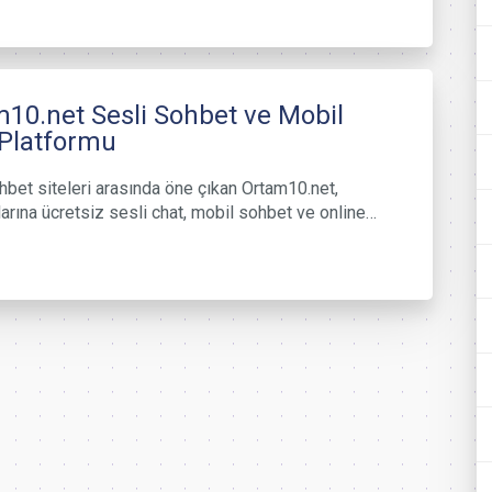
10.net Sesli Sohbet ve Mobil
Platformu
hbet siteleri arasında öne çıkan Ortam10.net,
ılarına ücretsiz sesli chat, mobil sohbet ve online…