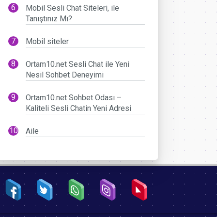
Mobil Sesli Chat Siteleri, ile
Tanıştınız Mı?
Mobil siteler
Ortam10.net Sesli Chat ile Yeni
Nesil Sohbet Deneyimi
Ortam10.net Sohbet Odası –
Kaliteli Sesli Chatin Yeni Adresi
Aile