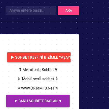
ARA
SOHBET KEYFINI BIZIMLE YAŞAYIN
🎙️ Mikrofonlu Sohbet 🎙️
📱 Mobil sesli sohbet 📱
☆www.ORTaM10.NeT☆
☛ CANLI SOHBETE BAĞLAN ☚