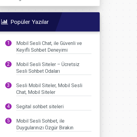
Popüler Yazılar
Mobil Sesli Chat, ile Güvenli ve
Keyifli Sohbet Deneyimi
Mobil Sesli Siteler – Ücretsiz
Sesli Sohbet Odaları
Sesli Mobil Siteler, Mobil Sesli
Chat, Mobil Siteler
Segital sohbet siteleri
Mobil Sesli Sohbet, ile
Duygularınızı Özgür Bırakın