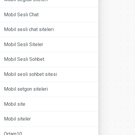
Mobil Sesli Chat
Mobil sesli chat siteleri
Mobil Sesli Siteler
Mobil Sesli Sohbet
Mobil sesli sohbet sitesi
Mobil setgon siteleri
Mobil site
Mobil siteler
Ortam10