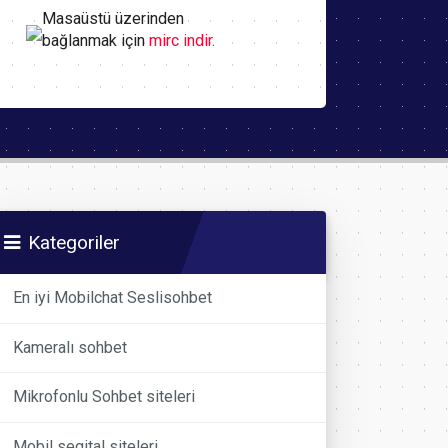
Masaüstü üzerinden
bağlanmak için
mirc indir.
Kategoriler
En iyi Mobilchat Seslisohbet
Kameralı sohbet
Mikrofonlu Sohbet siteleri
Mobil segital siteleri