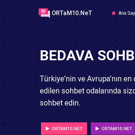
ORTaM10.NeT
Ana Say
BEDAVA SOHB
Türkiye'nin ve Avrupa'nın en 
edilen sohbet odalarında si
sohbet edin.
ORTAM10.NET
ORTAM10.NET