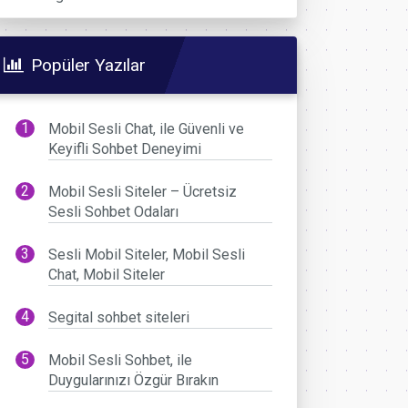
Popüler Yazılar
Mobil Sesli Chat, ile Güvenli ve
Keyifli Sohbet Deneyimi
Mobil Sesli Siteler – Ücretsiz
Sesli Sohbet Odaları
Sesli Mobil Siteler, Mobil Sesli
Chat, Mobil Siteler
Segital sohbet siteleri
Mobil Sesli Sohbet, ile
Duygularınızı Özgür Bırakın