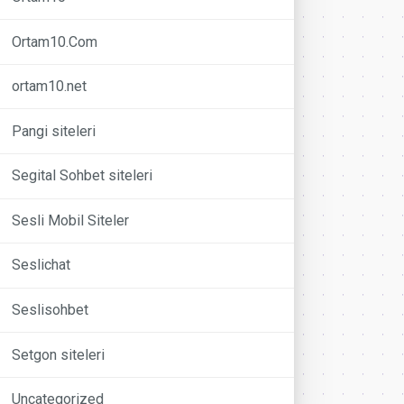
Ortam10.Com
ortam10.net
Pangi siteleri
Segital Sohbet siteleri
Sesli Mobil Siteler
Seslichat
Seslisohbet
Setgon siteleri
Uncategorized