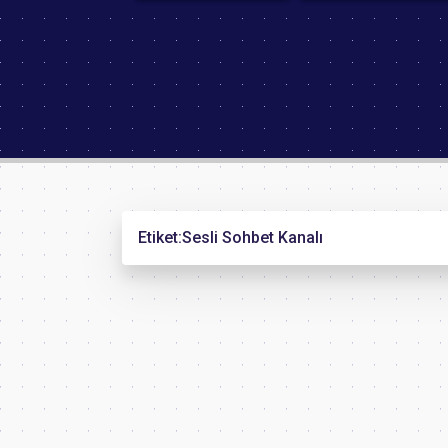
Etiket:
Sesli Sohbet Kanalı