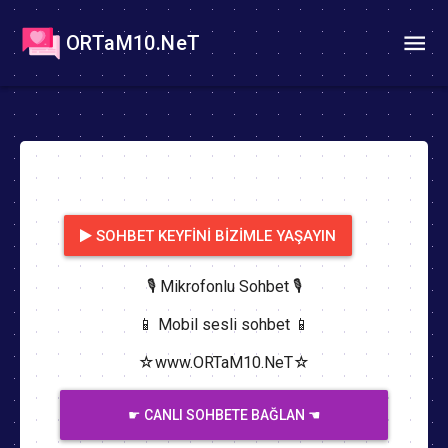
ORTaM10.NeT
SOHBET KEYFINI BIZIMLE YAŞAYIN
🎙️ Mikrofonlu Sohbet 🎙️
📱 Mobil sesli sohbet 📱
☆www.ORTaM10.NeT☆
☛ CANLI SOHBETE BAĞLAN ☚