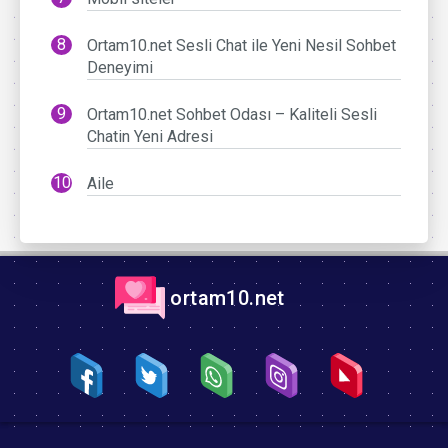
Ortam10.net Sesli Chat ile Yeni Nesil Sohbet
Deneyimi
Ortam10.net Sohbet Odası – Kaliteli Sesli
Chatin Yeni Adresi
Aile
ortam10.net