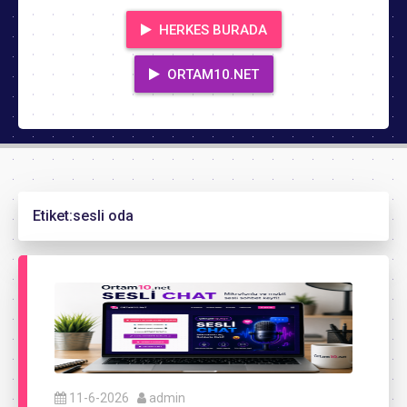
HERKES BURADA
ORTAM10.NET
Etiket:
sesli oda
11-6-2026
admin