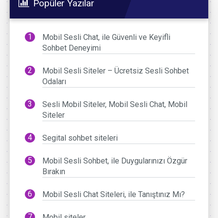
Popüler Yazılar
Mobil Sesli Chat, ile Güvenli ve Keyifli
Sohbet Deneyimi
Mobil Sesli Siteler – Ücretsiz Sesli Sohbet
Odaları
Sesli Mobil Siteler, Mobil Sesli Chat, Mobil
Siteler
Segital sohbet siteleri
Mobil Sesli Sohbet, ile Duygularınızı Özgür
Bırakın
Mobil Sesli Chat Siteleri, ile Tanıştınız Mı?
Mobil siteler