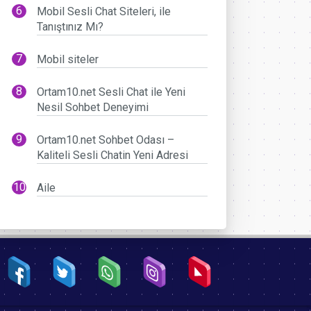
Mobil Sesli Chat Siteleri, ile
Tanıştınız Mı?
Mobil siteler
Ortam10.net Sesli Chat ile Yeni
Nesil Sohbet Deneyimi
Ortam10.net Sohbet Odası –
Kaliteli Sesli Chatin Yeni Adresi
Aile