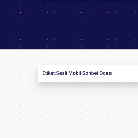
Etiket:
Sesli Mobil Sohbet Odası