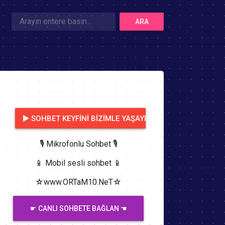
ARA
SOHBET KEYFINI BIZIMLE YAŞAYIN
🎙️ Mikrofonlu Sohbet 🎙️
📱 Mobil sesli sohbet 📱
☆www.ORTaM10.NeT☆
☛ CANLI SOHBETE BAĞLAN ☚