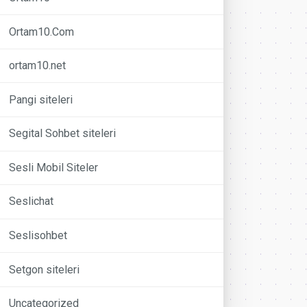
Ortam10.Com
ortam10.net
Pangi siteleri
Segital Sohbet siteleri
Sesli Mobil Siteler
Seslichat
Seslisohbet
Setgon siteleri
Uncategorized