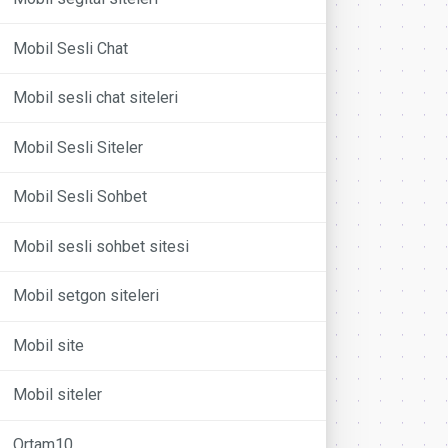
Mobil Sesli Chat
Mobil sesli chat siteleri
Mobil Sesli Siteler
Mobil Sesli Sohbet
Mobil sesli sohbet sitesi
Mobil setgon siteleri
Mobil site
Mobil siteler
Ortam10