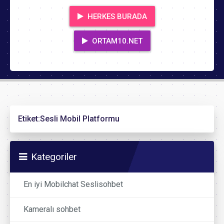
HERKES BURADA
ORTAM10.NET
Etiket:
Sesli Mobil Platformu
Kategoriler
En iyi Mobilchat Seslisohbet
Kameralı sohbet