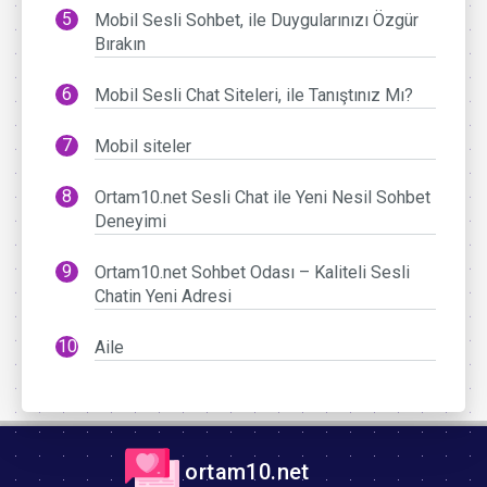
Mobil Sesli Sohbet, ile Duygularınızı Özgür
Bırakın
Mobil Sesli Chat Siteleri, ile Tanıştınız Mı?
Mobil siteler
Ortam10.net Sesli Chat ile Yeni Nesil Sohbet
Deneyimi
Ortam10.net Sohbet Odası – Kaliteli Sesli
Chatin Yeni Adresi
Aile
ortam10.net