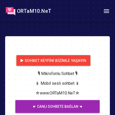
ORTaM10.NeT
SOHBET KEYFINI BIZIMLE YAŞAYIN
🎙️ Mikrofonlu Sohbet 🎙️
📱 Mobil sesli sohbet 📱
☆www.ORTaM10.NeT☆
☛ CANLI SOHBETE BAĞLAN ☚