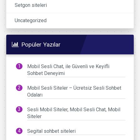
Setgon siteleri
Uncategorized
Popüler Yazılar
Mobil Sesli Chat, ile Güvenli ve Keyifli
Sohbet Deneyimi
Mobil Sesli Siteler – Ücretsiz Sesli Sohbet
Odaları
Sesli Mobil Siteler, Mobil Sesli Chat, Mobil
Siteler
Segital sohbet siteleri