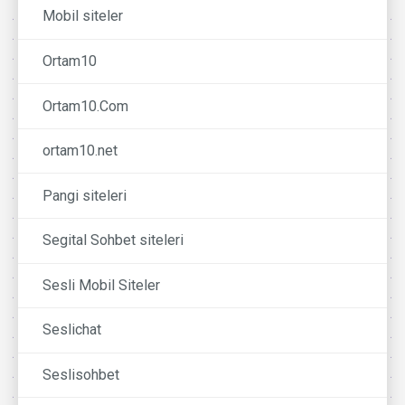
Mobil siteler
Ortam10
Ortam10.Com
ortam10.net
Pangi siteleri
Segital Sohbet siteleri
Sesli Mobil Siteler
Seslichat
Seslisohbet