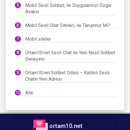
Mobil Sesli Sohbet, ile Duygularınızı Özgür
Bırakın
Mobil Sesli Chat Siteleri, ile Tanıştınız Mı?
Mobil siteler
Ortam10.net Sesli Chat ile Yeni Nesil Sohbet
Deneyimi
Ortam10.net Sohbet Odası – Kaliteli Sesli
Chatin Yeni Adresi
Aile
ortam10.net