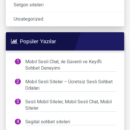
Setgon siteleri
Uncategorized
Popüler Yazılar
Mobil Sesli Chat, ile Güvenli ve Keyifli
Sohbet Deneyimi
Mobil Sesli Siteler – Ücretsiz Sesli Sohbet
Odaları
Sesli Mobil Siteler, Mobil Sesli Chat, Mobil
Siteler
Segital sohbet siteleri