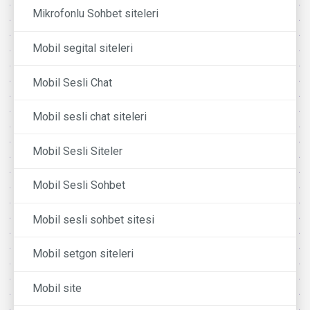
Mikrofonlu Sohbet siteleri
Mobil segital siteleri
Mobil Sesli Chat
Mobil sesli chat siteleri
Mobil Sesli Siteler
Mobil Sesli Sohbet
Mobil sesli sohbet sitesi
Mobil setgon siteleri
Mobil site