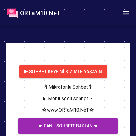
ORTaM10.NeT
SOHBET KEYFINI BIZIMLE YAŞAYIN
🎙️ Mikrofonlu Sohbet 🎙️
📱 Mobil sesli sohbet 📱
☆www.ORTaM10.NeT☆
☛ CANLI SOHBETE BAĞLAN ☚