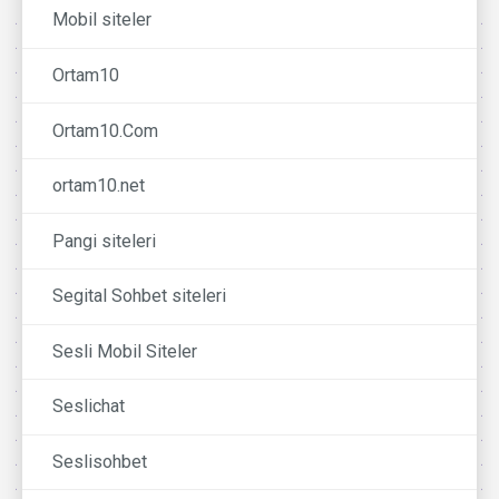
Mobil siteler
Ortam10
Ortam10.Com
ortam10.net
Pangi siteleri
Segital Sohbet siteleri
Sesli Mobil Siteler
Seslichat
Seslisohbet