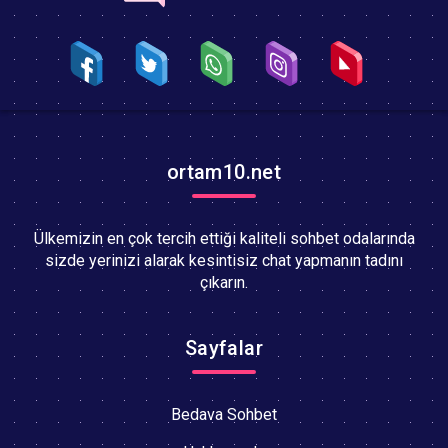
ortam10.net
Ülkemizin en çok tercih ettiği kaliteli sohbet odalarında
sizde yerinizi alarak kesintisiz chat yapmanın tadını
çıkarın.
Sayfalar
Bedava Sohbet