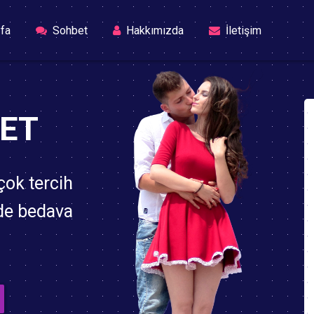
(current)
fa
Sohbet
Hakkımızda
İletişim
ET
çok tercih
zde bedava