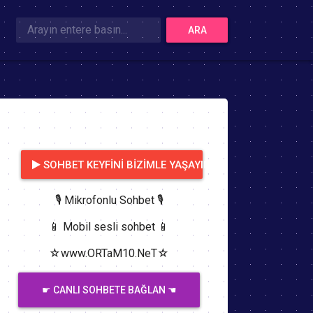
ARA
SOHBET KEYFINI BIZIMLE YAŞAYIN
🎙️ Mikrofonlu Sohbet 🎙️
📱 Mobil sesli sohbet 📱
☆www.ORTaM10.NeT☆
☛ CANLI SOHBETE BAĞLAN ☚