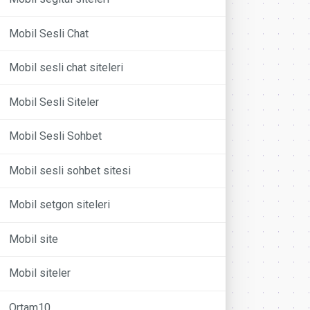
Mobil Sesli Chat
Mobil sesli chat siteleri
Mobil Sesli Siteler
Mobil Sesli Sohbet
Mobil sesli sohbet sitesi
Mobil setgon siteleri
Mobil site
Mobil siteler
Ortam10