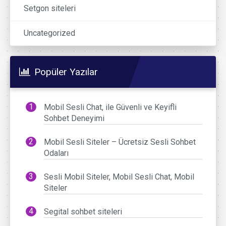
Setgon siteleri
Uncategorized
Popüler Yazılar
Mobil Sesli Chat, ile Güvenli ve Keyifli
Sohbet Deneyimi
Mobil Sesli Siteler – Ücretsiz Sesli Sohbet
Odaları
Sesli Mobil Siteler, Mobil Sesli Chat, Mobil
Siteler
Segital sohbet siteleri