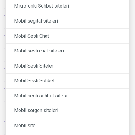
Mikrofonlu Sohbet siteleri
Mobil segital siteleri
Mobil Sesli Chat
Mobil sesli chat siteleri
Mobil Sesli Siteler
Mobil Sesli Sohbet
Mobil sesli sohbet sitesi
Mobil setgon siteleri
Mobil site