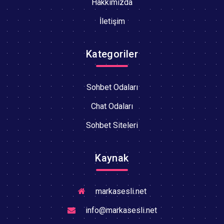
Hakkımızda
İletişim
Kategoriler
Sohbet Odaları
Chat Odaları
Sohbet Siteleri
Kaynak
markasesli.net
info@markasesli.net