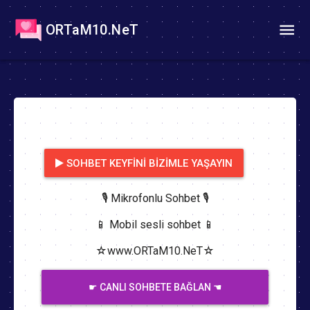
ORTaM10.NeT
SOHBET KEYFINI BIZIMLE YAŞAYIN
🎙️ Mikrofonlu Sohbet 🎙️
📱 Mobil sesli sohbet 📱
☆www.ORTaM10.NeT☆
☛ CANLI SOHBETE BAĞLAN ☚