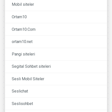
Mobil siteler
Ortam10
Ortam10.Com
ortam10.net
Pangi siteleri
Segital Sohbet siteleri
Sesli Mobil Siteler
Seslichat
Seslisohbet