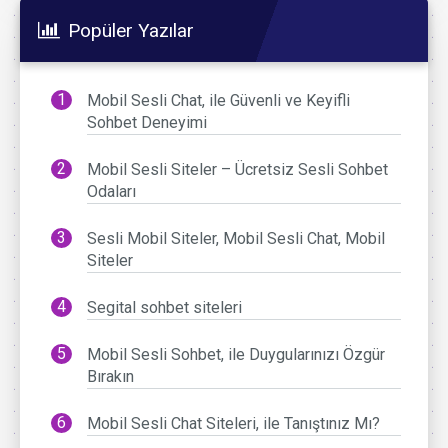
Popüler Yazılar
Mobil Sesli Chat, ile Güvenli ve Keyifli
Sohbet Deneyimi
Mobil Sesli Siteler – Ücretsiz Sesli Sohbet
Odaları
Sesli Mobil Siteler, Mobil Sesli Chat, Mobil
Siteler
Segital sohbet siteleri
Mobil Sesli Sohbet, ile Duygularınızı Özgür
Bırakın
Mobil Sesli Chat Siteleri, ile Tanıştınız Mı?