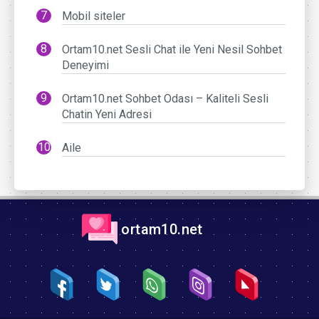
Mobil siteler
Ortam10.net Sesli Chat ile Yeni Nesil Sohbet
Deneyimi
Ortam10.net Sohbet Odası – Kaliteli Sesli
Chatin Yeni Adresi
Aile
ortam10.net