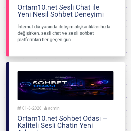
Ortam10.net Sesli Chat ile
Yeni Nesil Sohbet Deneyimi
İnternet dünyasında iletişim alışkanlıkları hızla
değişirken, sesli chat ve sesli sohbet
platformları her geçen gün…
01-6-2026
admin
Ortam10.net Sohbet Odası –
Kaliteli Sesli Chatin Yeni