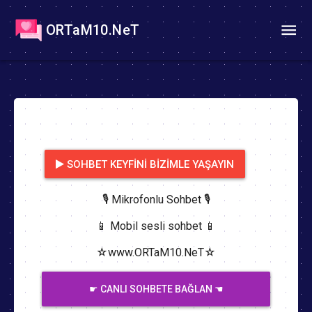
ORTaM10.NeT
SOHBET KEYFINI BIZIMLE YAŞAYIN
🎙️ Mikrofonlu Sohbet 🎙️
📱 Mobil sesli sohbet 📱
☆www.ORTaM10.NeT☆
☛ CANLI SOHBETE BAĞLAN ☚