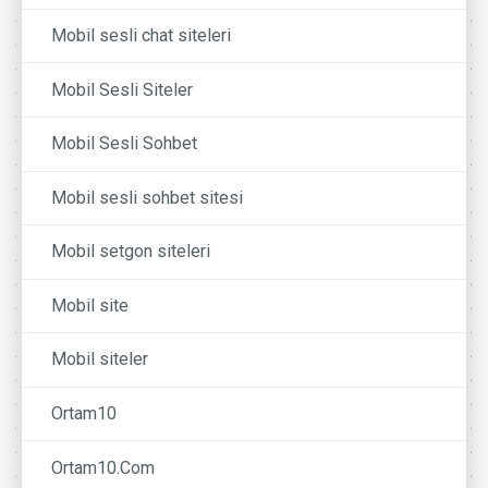
Mobil sesli chat siteleri
Mobil Sesli Siteler
Mobil Sesli Sohbet
Mobil sesli sohbet sitesi
Mobil setgon siteleri
Mobil site
Mobil siteler
Ortam10
Ortam10.Com