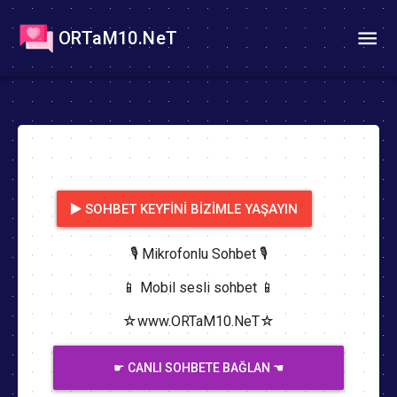
ORTaM10.NeT
SOHBET KEYFINI BIZIMLE YAŞAYIN
🎙️ Mikrofonlu Sohbet 🎙️
📱 Mobil sesli sohbet 📱
☆www.ORTaM10.NeT☆
☛ CANLI SOHBETE BAĞLAN ☚