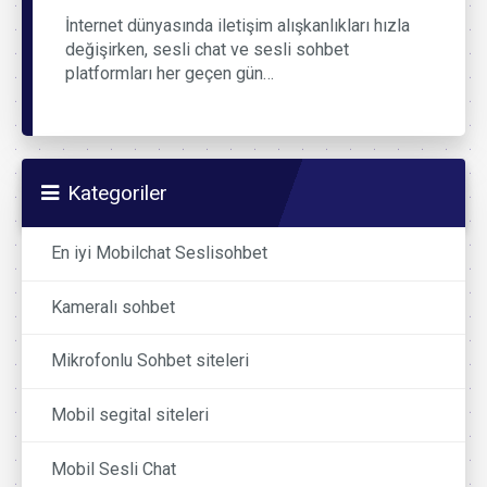
İnternet dünyasında iletişim alışkanlıkları hızla
değişirken, sesli chat ve sesli sohbet
platformları her geçen gün…
Kategoriler
En iyi Mobilchat Seslisohbet
Kameralı sohbet
Mikrofonlu Sohbet siteleri
Mobil segital siteleri
Mobil Sesli Chat