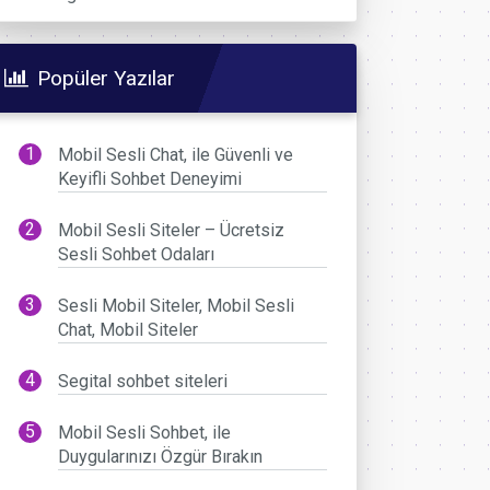
Popüler Yazılar
Mobil Sesli Chat, ile Güvenli ve
Keyifli Sohbet Deneyimi
Mobil Sesli Siteler – Ücretsiz
Sesli Sohbet Odaları
Sesli Mobil Siteler, Mobil Sesli
Chat, Mobil Siteler
Segital sohbet siteleri
Mobil Sesli Sohbet, ile
Duygularınızı Özgür Bırakın