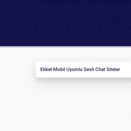
Etiket:
Mobil Uyumlu Sesli Chat Siteler