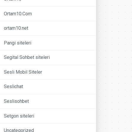
Ortam10.Com
ortam10.net
Pangi siteleri
Segital Sohbet siteleri
Sesli Mobil Siteler
Seslichat
Seslisohbet
Setgon siteleri
Uncategorized