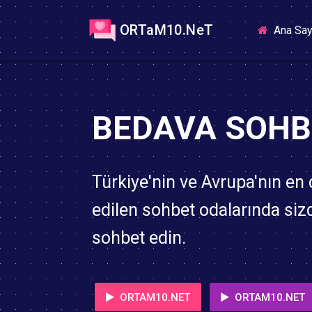
ORTaM10.NeT
Ana Say
BEDAVA SOHB
Türkiye'nin ve Avrupa'nın en 
edilen sohbet odalarında si
sohbet edin.
ORTAM10.NET
ORTAM10.NET