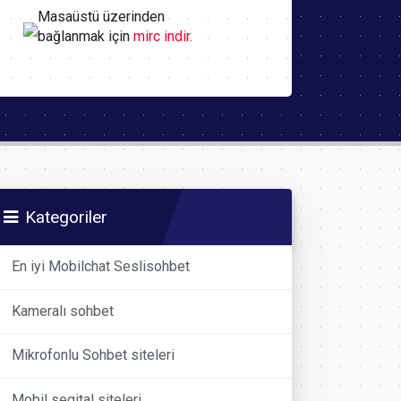
Masaüstü üzerinden
bağlanmak için
mirc indir.
Kategoriler
En iyi Mobilchat Seslisohbet
Kameralı sohbet
Mikrofonlu Sohbet siteleri
Mobil segital siteleri