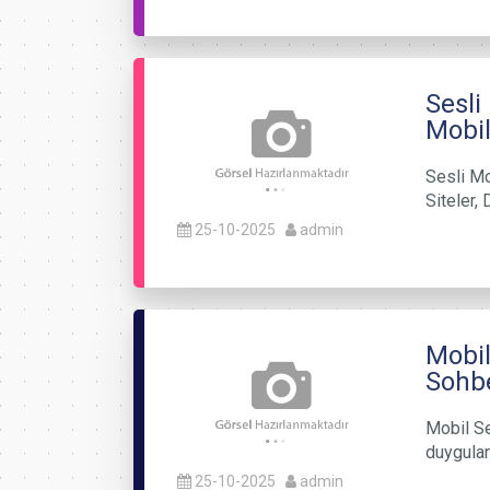
Sesli
Mobil
Sesli Mo
Siteler, 
25-10-2025
admin
Mobil
Sohb
Mobil Se
duygular
25-10-2025
admin