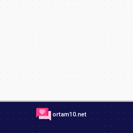
ortam10.net