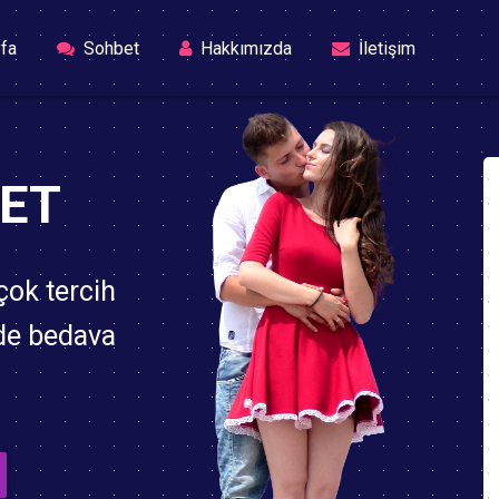
(current)
fa
Sohbet
Hakkımızda
İletişim
ET
çok tercih
zde bedava