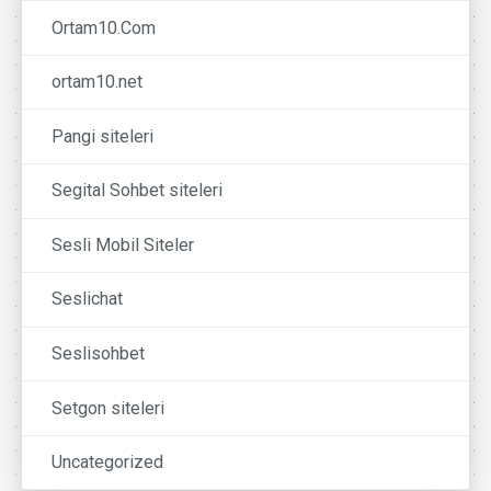
Ortam10.Com
ortam10.net
Pangi siteleri
Segital Sohbet siteleri
Sesli Mobil Siteler
Seslichat
Seslisohbet
Setgon siteleri
Uncategorized