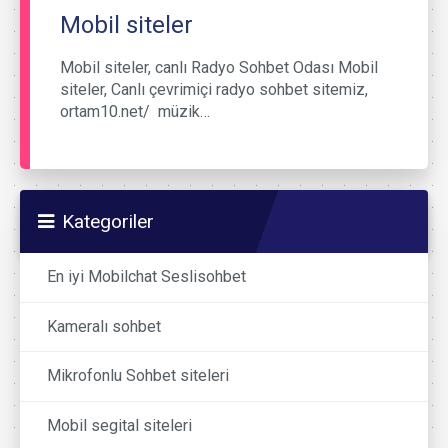
Mobil siteler
Mobil siteler, canlı Radyo Sohbet Odası Mobil
siteler, Canlı çevrimiçi radyo sohbet sitemiz,
ortam10.net/ müzik…
Kategoriler
En iyi Mobilchat Seslisohbet
Kameralı sohbet
Mikrofonlu Sohbet siteleri
Mobil segital siteleri