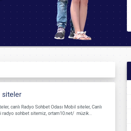
 siteler
teler, canlı Radyo Sohbet Odası Mobil siteler, Canlı
i radyo sohbet sitemiz, ortam10.net/ müzik…