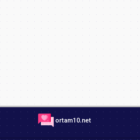
ortam10.net