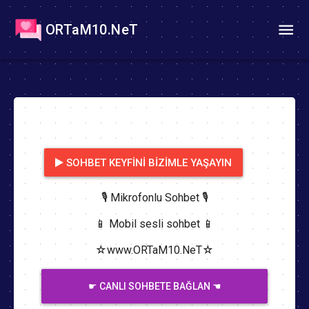
ORTaM10.NeT
SOHBET KEYFINI BIZIMLE YAŞAYIN
🎙️ Mikrofonlu Sohbet 🎙️
📱 Mobil sesli sohbet 📱
☆www.ORTaM10.NeT☆
☛ CANLI SOHBETE BAĞLAN ☚