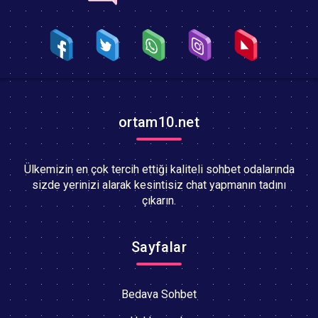
ortam10.net
Ülkemizin en çok tercih ettiği kaliteli sohbet odalarında
sizde yerinizi alarak kesintisiz chat yapmanın tadını
çıkarın.
Sayfalar
Bedava Sohbet