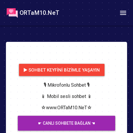
ORTaM10.NeT
SOHBET KEYFINI BIZIMLE YAŞAYIN
🎙️ Mikrofonlu Sohbet 🎙️
📱 Mobil sesli sohbet 📱
☆www.ORTaM10.NeT☆
☛ CANLI SOHBETE BAĞLAN ☚