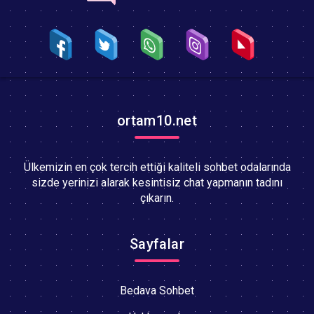
ortam10.net
Ülkemizin en çok tercih ettiği kaliteli sohbet odalarında
sizde yerinizi alarak kesintisiz chat yapmanın tadını
çıkarın.
Sayfalar
Bedava Sohbet