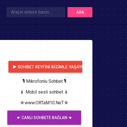
ARA
SOHBET KEYFINI BIZIMLE YAŞAYIN
🎙️ Mikrofonlu Sohbet 🎙️
📱 Mobil sesli sohbet 📱
☆www.ORTaM10.NeT☆
☛ CANLI SOHBETE BAĞLAN ☚