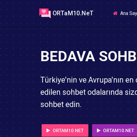
ORTaM10.NeT
Ana Say
BEDAVA SOHB
Türkiye'nin ve Avrupa'nın en 
edilen sohbet odalarında si
sohbet edin.
ORTAM10.NET
ORTAM10.NET