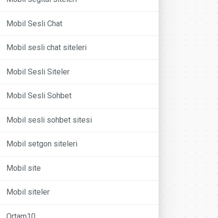
Mobil Sesli Chat
Mobil sesli chat siteleri
Mobil Sesli Siteler
Mobil Sesli Sohbet
Mobil sesli sohbet sitesi
Mobil setgon siteleri
Mobil site
Mobil siteler
Ortam10