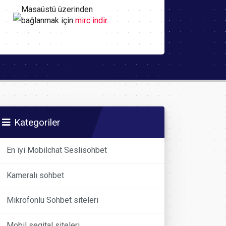
Masaüstü üzerinden
bağlanmak için
mirc indir.
Kategoriler
En iyi Mobilchat Seslisohbet
Kameralı sohbet
Mikrofonlu Sohbet siteleri
Mobil segital siteleri