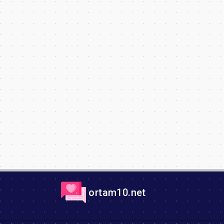
ortam10.net