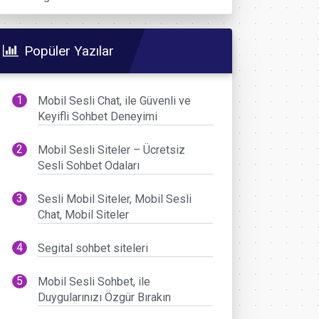
Popüler Yazılar
Mobil Sesli Chat, ile Güvenli ve
Keyifli Sohbet Deneyimi
Mobil Sesli Siteler – Ücretsiz
Sesli Sohbet Odaları
Sesli Mobil Siteler, Mobil Sesli
Chat, Mobil Siteler
Segital sohbet siteleri
Mobil Sesli Sohbet, ile
Duygularınızı Özgür Bırakın