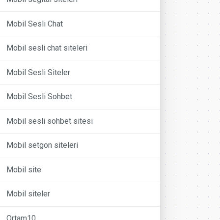
Mobil Sesli Chat
Mobil sesli chat siteleri
Mobil Sesli Siteler
Mobil Sesli Sohbet
Mobil sesli sohbet sitesi
Mobil setgon siteleri
Mobil site
Mobil siteler
Ortam10