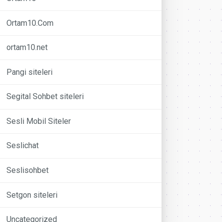
Ortam10.Com
ortam10.net
Pangi siteleri
Segital Sohbet siteleri
Sesli Mobil Siteler
Seslichat
Seslisohbet
Setgon siteleri
Uncategorized