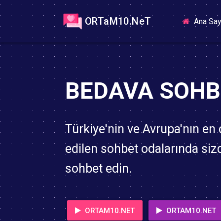
ORTaM10.NeT
Ana Say
BEDAVA SOHB
Türkiye'nin ve Avrupa'nın en 
edilen sohbet odalarında si
sohbet edin.
ORTAM10.NET
ORTAM10.NET