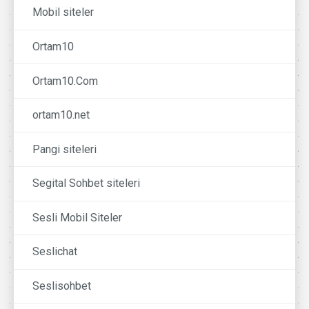
Mobil siteler
Ortam10
Ortam10.Com
ortam10.net
Pangi siteleri
Segital Sohbet siteleri
Sesli Mobil Siteler
Seslichat
Seslisohbet