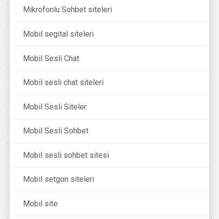
Mikrofonlu Sohbet siteleri
Mobil segital siteleri
Mobil Sesli Chat
Mobil sesli chat siteleri
Mobil Sesli Siteler
Mobil Sesli Sohbet
Mobil sesli sohbet sitesi
Mobil setgon siteleri
Mobil site