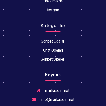
Hakkımızda
İletişim
Kategoriler
Sohbet Odaları
Chat Odaları
Sohbet Siteleri
Kaynak
markasesli.net
info@markasesli.net