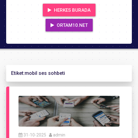
HERKES BURADA
ORTAM10.NET
Etiket:
mobil ses sohbeti
31-10-2025
admin