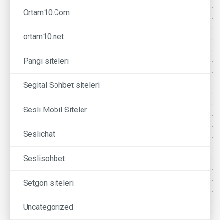
Ortam10.Com
ortam10.net
Pangi siteleri
Segital Sohbet siteleri
Sesli Mobil Siteler
Seslichat
Seslisohbet
Setgon siteleri
Uncategorized