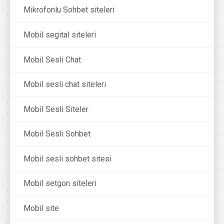
Mikrofonlu Sohbet siteleri
Mobil segital siteleri
Mobil Sesli Chat
Mobil sesli chat siteleri
Mobil Sesli Siteler
Mobil Sesli Sohbet
Mobil sesli sohbet sitesi
Mobil setgon siteleri
Mobil site