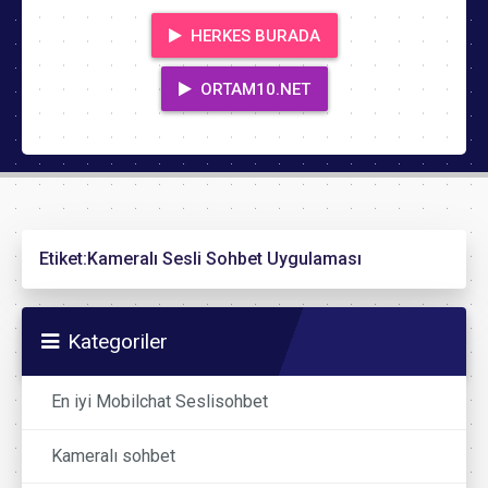
HERKES BURADA
ORTAM10.NET
Etiket:
Kameralı Sesli Sohbet Uygulaması
Kategoriler
En iyi Mobilchat Seslisohbet
Kameralı sohbet