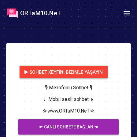
ORTaM10.NeT
SOHBET KEYFINI BIZIMLE YAŞAYIN
🎙️ Mikrofonlu Sohbet 🎙️
📱 Mobil sesli sohbet 📱
☆www.ORTaM10.NeT☆
☛ CANLI SOHBETE BAĞLAN ☚