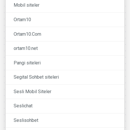
Mobil siteler
Ortam10
Ortam10.Com
ortam10.net
Pangi siteleri
Segital Sohbet siteleri
Sesli Mobil Siteler
Seslichat
Seslisohbet