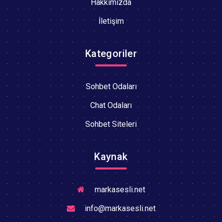
Hakkımızda
İletişim
Kategoriler
Sohbet Odaları
Chat Odaları
Sohbet Siteleri
Kaynak
markasesli.net
info@markasesli.net