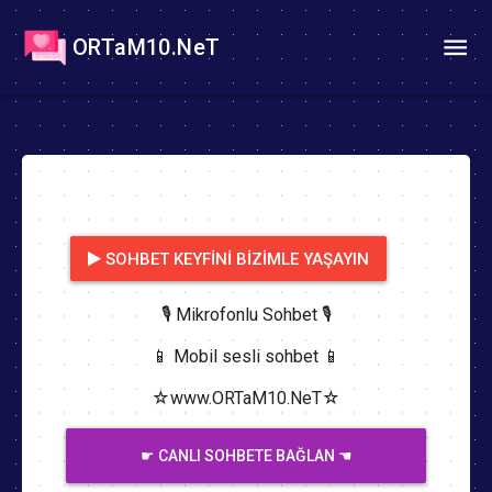
ORTaM10.NeT
SOHBET KEYFINI BIZIMLE YAŞAYIN
🎙️ Mikrofonlu Sohbet 🎙️
📱 Mobil sesli sohbet 📱
☆www.ORTaM10.NeT☆
☛ CANLI SOHBETE BAĞLAN ☚