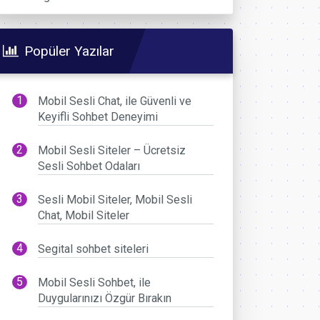
Popüler Yazılar
Mobil Sesli Chat, ile Güvenli ve
Keyifli Sohbet Deneyimi
Mobil Sesli Siteler – Ücretsiz
Sesli Sohbet Odaları
Sesli Mobil Siteler, Mobil Sesli
Chat, Mobil Siteler
Segital sohbet siteleri
Mobil Sesli Sohbet, ile
Duygularınızı Özgür Bırakın