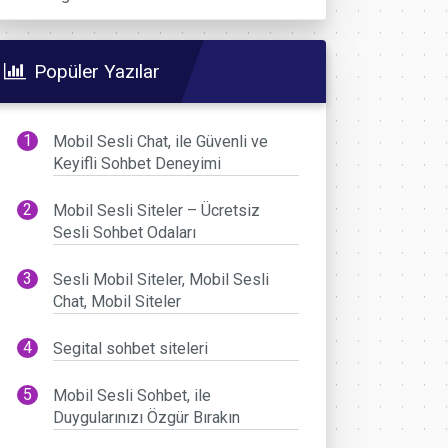
Popüler Yazılar
Mobil Sesli Chat, ile Güvenli ve
Keyifli Sohbet Deneyimi
Mobil Sesli Siteler – Ücretsiz
Sesli Sohbet Odaları
Sesli Mobil Siteler, Mobil Sesli
Chat, Mobil Siteler
Segital sohbet siteleri
Mobil Sesli Sohbet, ile
Duygularınızı Özgür Bırakın