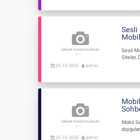
Sesli
Mobil
Sesli Mo
Siteler, 
25-10-2025
admin
Mobil
Sohb
Mobil Se
duygular
25-10-2025
admin