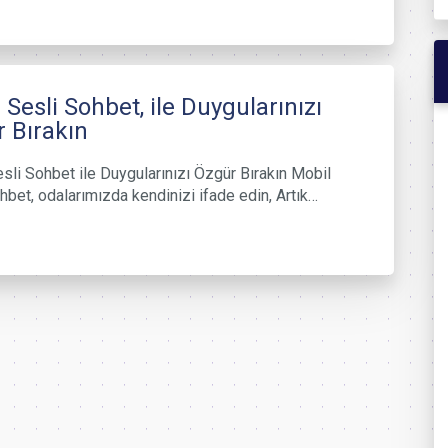
 Sesli Sohbet, ile Duygularınızı
 Bırakın
sli Sohbet ile Duygularınızı Özgür Bırakın Mobil
hbet, odalarımızda kendinizi ifade edin, Artık…