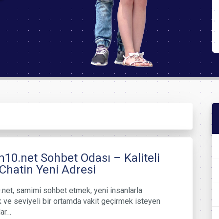
10.net Sohbet Odası – Kaliteli
 Chatin Yeni Adresi
net, samimi sohbet etmek, yeni insanlarla
 ve seviyeli bir ortamda vakit geçirmek isteyen
lar…