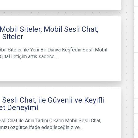
 Mobil Siteler, Mobil Sesli Chat,
 Siteler
bil Siteler, ile Yeni Bir Dünya Keşfedin Sesli Mobil
Dijital iletişim artık sadece…
 Sesli Chat, ile Güvenli ve Keyifli
et Deneyimi
sli Chat ile Anın Tadını Çıkarın Mobil Sesli Chat,
ınızı özgürce ifade edebileceğiniz ve…