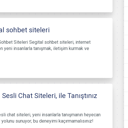
al sohbet siteleri
Sohbet Siteleri Segital sohbet siteleri, internet
n yeni insanlarla tanışmak, iletişim kurmak ve
Sesli Chat Siteleri, ile Tanıştınız
sli chat siteleri, yeni insanlarla tanışmanın heyecan
ir yolunu sunuyor; bu deneyimi kaçırmamalısınız!