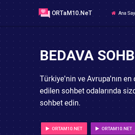
ORTaM10.NeT
Ana Say
BEDAVA SOHB
Türkiye'nin ve Avrupa'nın en 
edilen sohbet odalarında si
sohbet edin.
ORTAM10.NET
ORTAM10.NET