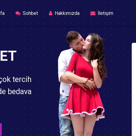
(current)
fa
Sohbet
Hakkımızda
İletişim
ET
çok tercih
zde bedava