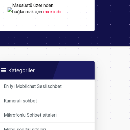
Masaüstü üzerinden
bağlanmak için
mirc indir.
Kategoriler
En iyi Mobilchat Seslisohbet
Kameralı sohbet
Mikrofonlu Sohbet siteleri
Mobil segital siteleri