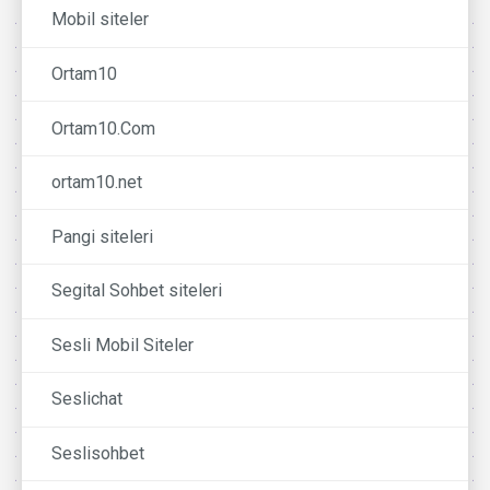
Mobil siteler
Ortam10
Ortam10.Com
ortam10.net
Pangi siteleri
Segital Sohbet siteleri
Sesli Mobil Siteler
Seslichat
Seslisohbet