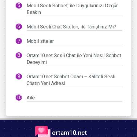
Mobil Sesli Sohbet, ile Duygularınızı Özgür
Bırakın
Mobil Sesli Chat Siteleri, ile Tanıştınız Mı?
Mobil siteler
Ortam10.net Sesli Chat ile Yeni Nesil Sohbet
Deneyimi
Ortam10.net Sohbet Odası – Kaliteli Sesli
Chatin Yeni Adresi
Aile
ortam10.net