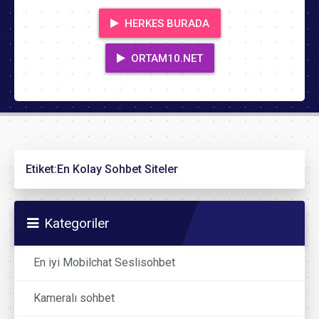
HERKES BURADA
ORTAM10.NET
Etiket:
En Kolay Sohbet Siteler
Kategoriler
En iyi Mobilchat Seslisohbet
Kameralı sohbet