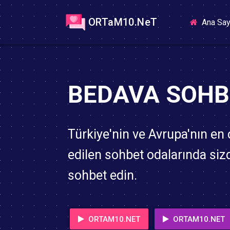
ORTaM10.NeT
Ana Say
BEDAVA SOHB
Türkiye'nin ve Avrupa'nın en 
edilen sohbet odalarında si
sohbet edin.
ORTAM10.NET
ORTAM10.NET