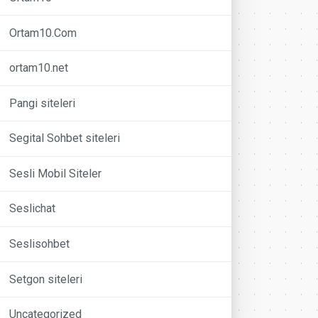
Ortam10.Com
ortam10.net
Pangi siteleri
Segital Sohbet siteleri
Sesli Mobil Siteler
Seslichat
Seslisohbet
Setgon siteleri
Uncategorized