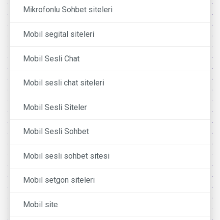
Mikrofonlu Sohbet siteleri
Mobil segital siteleri
Mobil Sesli Chat
Mobil sesli chat siteleri
Mobil Sesli Siteler
Mobil Sesli Sohbet
Mobil sesli sohbet sitesi
Mobil setgon siteleri
Mobil site