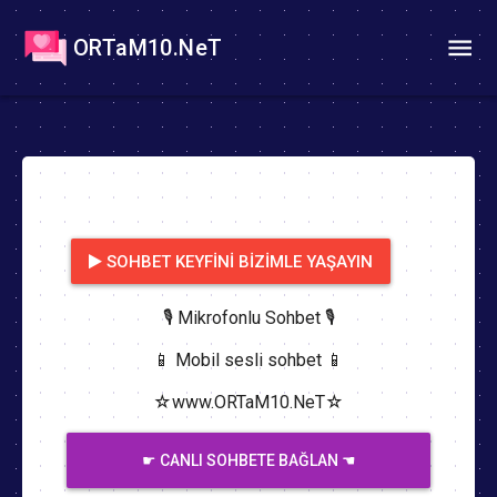
ORTaM10.NeT
SOHBET KEYFINI BIZIMLE YAŞAYIN
🎙️ Mikrofonlu Sohbet 🎙️
📱 Mobil sesli sohbet 📱
☆www.ORTaM10.NeT☆
☛ CANLI SOHBETE BAĞLAN ☚