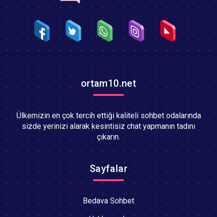
ortam10.net
Ülkemizin en çok tercih ettiği kaliteli sohbet odalarında
sizde yerinizi alarak kesintisiz chat yapmanın tadını
çıkarın.
Sayfalar
Bedava Sohbet