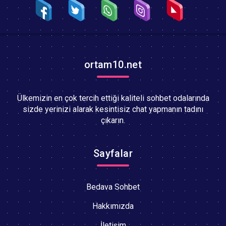
ortam10.net
Ülkemizin en çok tercih ettiği kaliteli sohbet odalarında
sizde yerinizi alarak kesintisiz chat yapmanın tadını
çıkarın.
Sayfalar
Bedava Sohbet
Hakkımızda
İletişim