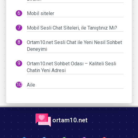
Mobil siteler
Mobil Sesli Chat Siteleri, ile Tanıştınız Mı?
Ortam10.net Sesli Chat ile Yeni Nesil Sohbet
Deneyimi
Ortam10.net Sohbet Odası – Kaliteli Sesli
Chatin Yeni Adresi
Aile
ortam10.net