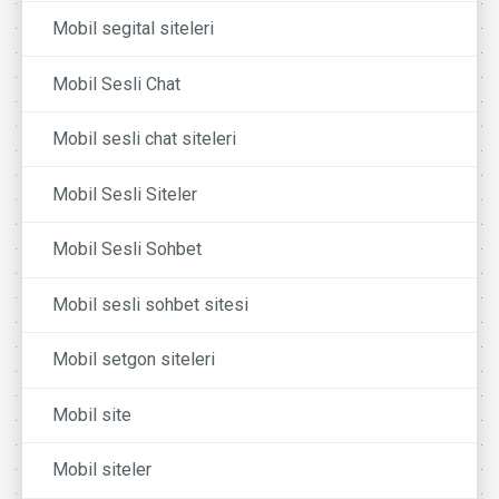
Mobil segital siteleri
Mobil Sesli Chat
Mobil sesli chat siteleri
Mobil Sesli Siteler
Mobil Sesli Sohbet
Mobil sesli sohbet sitesi
Mobil setgon siteleri
Mobil site
Mobil siteler