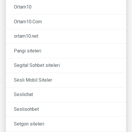
Ortam10
Ortam10.Com
ortam10.net
Pangi siteleri
Segital Sohbet siteleri
Sesli Mobil Siteler
Seslichat
Seslisohbet
Setgon siteleri