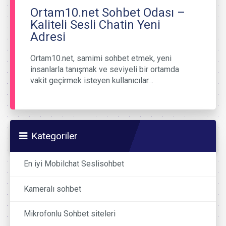
Ortam10.net Sohbet Odası –
Kaliteli Sesli Chatin Yeni
Adresi
Ortam10.net, samimi sohbet etmek, yeni
insanlarla tanışmak ve seviyeli bir ortamda
vakit geçirmek isteyen kullanıcılar…
Kategoriler
En iyi Mobilchat Seslisohbet
Kameralı sohbet
Mikrofonlu Sohbet siteleri