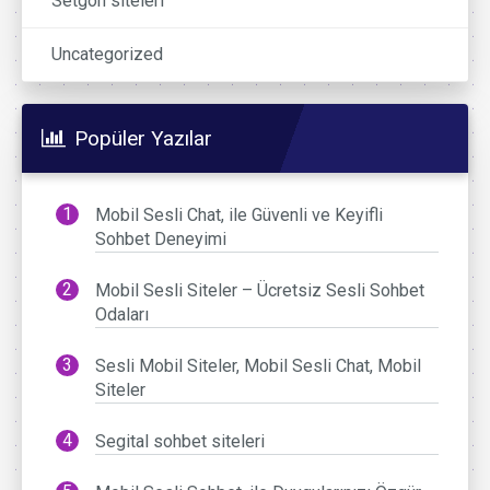
Setgon siteleri
Uncategorized
Popüler Yazılar
Mobil Sesli Chat, ile Güvenli ve Keyifli
Sohbet Deneyimi
Mobil Sesli Siteler – Ücretsiz Sesli Sohbet
Odaları
Sesli Mobil Siteler, Mobil Sesli Chat, Mobil
Siteler
Segital sohbet siteleri