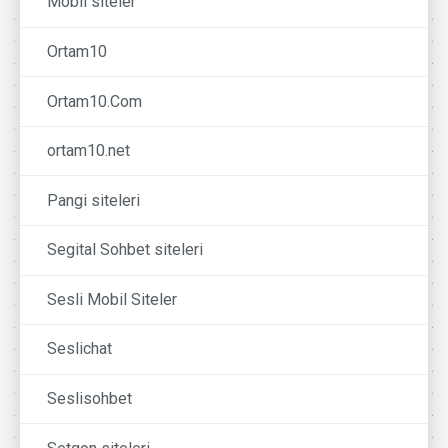
Mobil siteler
Ortam10
Ortam10.Com
ortam10.net
Pangi siteleri
Segital Sohbet siteleri
Sesli Mobil Siteler
Seslichat
Seslisohbet